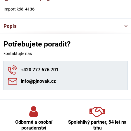
Import kód:
4136
Popis
Potřebujete poradit?
kontaktujte nás
+420 777 676 701
info​@pjnovak​.cz
Odborné a osobní
Spolehlivý partner, 34 let na
poradenství
trhu