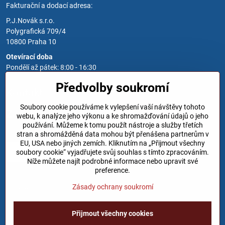
Fakturační a dodací adresa:
P.J.Novák s.r.o.
Polygrafická 709/4
10800 Praha 10
Otevírací doba
Pondělí až pátek: 8:00 - 16:30
Předvolby soukromí
Kontakt
Soubory cookie používáme k vylepšení vaší návštěvy tohoto
Zavoláme Vám zpět
webu, k analýze jeho výkonu a ke shromažďování údajů o jeho
používání. Můžeme k tomu použít nástroje a služby třetích
Váš telefon
*
stran a shromážděná data mohou být přenášena partnerům v
EU, USA nebo jiných zemích. Kliknutím na „Přijmout všechny
soubory cookie“ vyjadřujete svůj souhlas s tímto zpracováním.
Níže můžete najít podrobné informace nebo upravit své
preference.
Zásady ochrany soukromí
Odeslat
Přijmout všechny cookies
©
2026
Copyright
Předvolby soukromí
Zásady ochrany soukromí