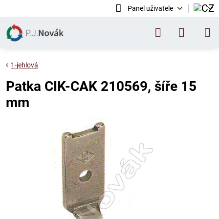
Panel uživatele
1-jehlová
Patka CIK-CAK 210569, šíře 15
mm