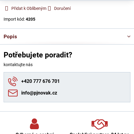
Přidat k Oblíbeným
Doručení
Import kód:
4205
Popis
Potřebujete poradit?
kontaktujte nás
+420 777 676 701
info​@pjnovak​.cz