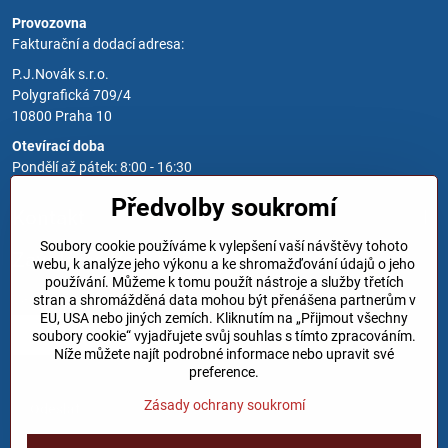
Provozovna
Fakturační a dodací adresa:
P.J.Novák s.r.o.
Polygrafická 709/4
10800 Praha 10
Otevírací doba
Pondělí až pátek: 8:00 - 16:30
Předvolby soukromí
Kontakt
Soubory cookie používáme k vylepšení vaší návštěvy tohoto
Zavoláme Vám zpět
webu, k analýze jeho výkonu a ke shromažďování údajů o jeho
používání. Můžeme k tomu použít nástroje a služby třetích
Váš telefon
*
stran a shromážděná data mohou být přenášena partnerům v
EU, USA nebo jiných zemích. Kliknutím na „Přijmout všechny
soubory cookie“ vyjadřujete svůj souhlas s tímto zpracováním.
Níže můžete najít podrobné informace nebo upravit své
preference.
Zásady ochrany soukromí
Odeslat