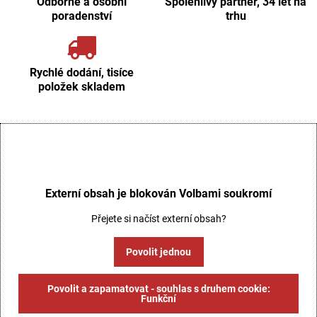
Odborné a osobní
Spolehlivý partner, 34 let na
poradenství
trhu
Rychlé dodání, tisíce
položek skladem
Externí obsah je blokován Volbami soukromí
Přejete si načíst externí obsah?
Povolit jednou
Povolit a zapamatovat - souhlas s druhem cookie:
Funkční