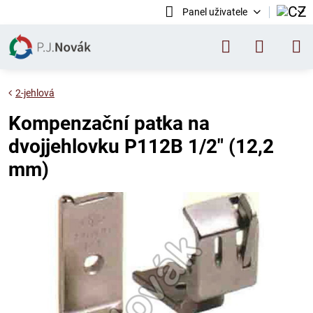
Panel uživatele
2-jehlová
Kompenzační patka na
dvojjehlovku P112B 1/2" (12,2
mm)