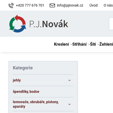
+420 777 676 701
info@pjnovak.cz
Úvod
O nás
Kreslení
Stříhání
Šití
Žehlení
Kategorie
jehly
špendlíky, bodce
lemovače, obrubáře, pistony,
aparáty