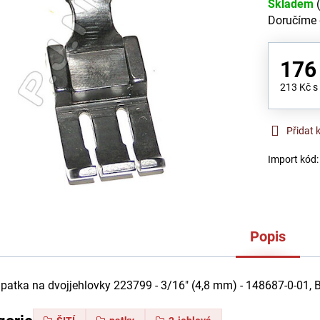
Skladem
Doručíme
176
213 Kč
s
Přidat 
Import kód
Popis
 patka na dvojjehlovky 223799 - 3/16" (4,8 mm) - 148687-0-01,