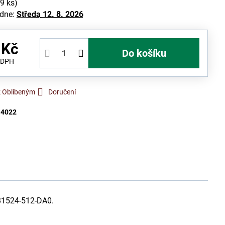
(
9
ks)
 dne:
Středa
12. 8. 2026
 Kč
Do košíku
 DPH
k Oblíbeným
Doručení
:
4022
 B1524-512-DA0.