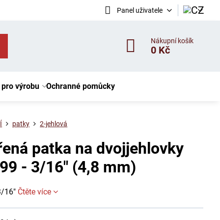
Panel uživatele
Nákupní košík
0 Kč
 pro výrobu
Ochranné pomůcky
Í
patky
2-jehlová
řená patka na dvojjehlovky
99 - 3/16" (4,8 mm)
3/16"
Čtěte více