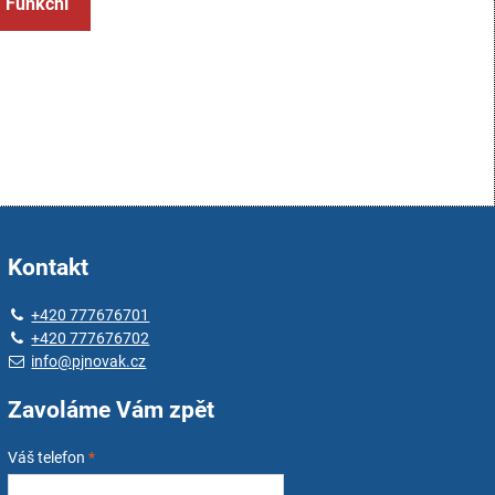
: Funkční
Kontakt
+420 777676701
+420 777676702
info@pjnovak.cz
Zavoláme Vám zpět
Váš telefon
*