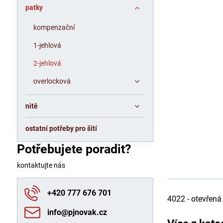
patky
kompenzační
1-jehlová
2-jehlová
overlocková
nitě
ostatní potřeby pro šití
Potřebujete poradit?
kontaktujte nás
+420 777 676 701
4022 - otevřená
info​@pjnovak​.cz