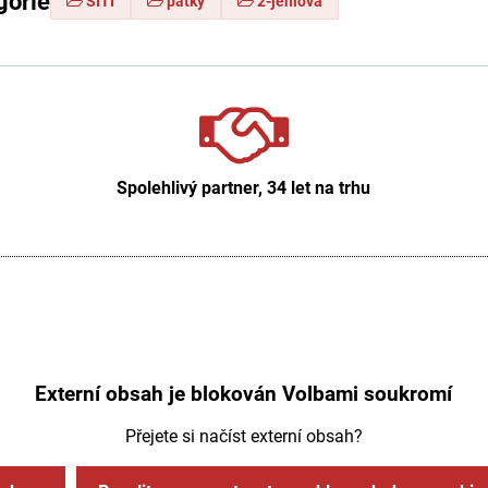
gorie
ŠITÍ
patky
2-jehlová
Spolehlivý partner, 34 let na trhu
Externí obsah je blokován Volbami soukromí
Přejete si načíst externí obsah?