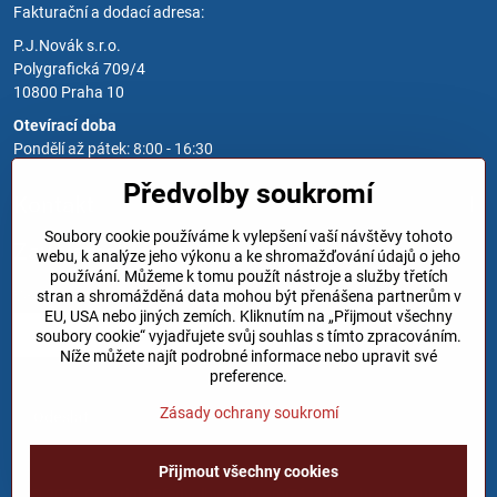
Fakturační a dodací adresa:
P.J.Novák s.r.o.
Polygrafická 709/4
10800 Praha 10
Otevírací doba
Pondělí až pátek: 8:00 - 16:30
Předvolby soukromí
Kontakt
Soubory cookie používáme k vylepšení vaší návštěvy tohoto
Zavoláme Vám zpět
webu, k analýze jeho výkonu a ke shromažďování údajů o jeho
používání. Můžeme k tomu použít nástroje a služby třetích
Váš telefon
*
stran a shromážděná data mohou být přenášena partnerům v
EU, USA nebo jiných zemích. Kliknutím na „Přijmout všechny
soubory cookie“ vyjadřujete svůj souhlas s tímto zpracováním.
Níže můžete najít podrobné informace nebo upravit své
preference.
Zásady ochrany soukromí
Odeslat
Přijmout všechny cookies
©
2026
Copyright
Předvolby soukromí
Zásady ochrany soukromí