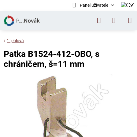
Panel uživatele
1-jehlová
Patka B1524-412-OBO, s
chráničem, š=11 mm