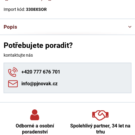
Import kód:
3308XSOR
Popis
Potřebujete poradit?
kontaktujte nás
+420 777 676 701
info​@pjnovak​.cz
Odborné a osobní
Spolehlivý partner, 34 let na
poradenství
trhu