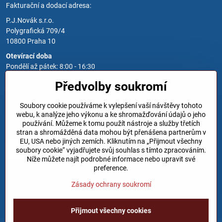
Fakturační a dodací adresa:
P.J.Novák s.r.o.
Polygrafická 709/4
10800 Praha 10
Otevírací doba
Pondělí až pátek: 8:00 - 16:30
Předvolby soukromí
Kontakt
Soubory cookie používáme k vylepšení vaší návštěvy tohoto
Zavoláme Vám zpět
webu, k analýze jeho výkonu a ke shromažďování údajů o jeho
používání. Můžeme k tomu použít nástroje a služby třetích
Váš telefon
*
stran a shromážděná data mohou být přenášena partnerům v
EU, USA nebo jiných zemích. Kliknutím na „Přijmout všechny
soubory cookie“ vyjadřujete svůj souhlas s tímto zpracováním.
Níže můžete najít podrobné informace nebo upravit své
preference.
Zásady ochrany soukromí
Odeslat
Přijmout všechny cookies
©
2026
Copyright
Předvolby soukromí
Zásady ochrany soukromí