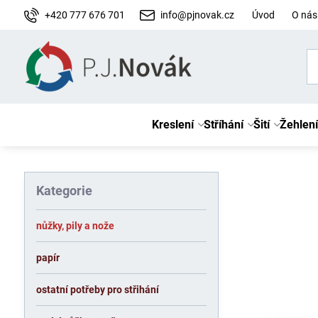
+420 777 676 701
info@pjnovak.cz
Úvod
O nás
Kreslení
Stříhání
Šití
Žehlení
Kategorie
nůžky, pily a nože
papír
ostatní potřeby pro střihání