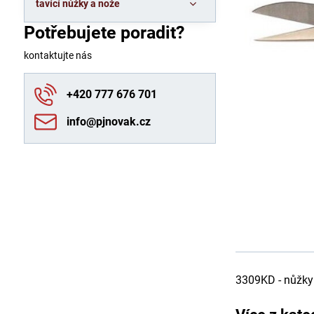
tavící nůžky a nože
Potřebujete poradit?
kontaktujte nás
+420 777 676 701
info​@pjnovak​.cz
3309KD - nůžky