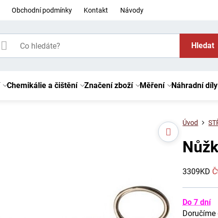
Obchodní podmínky
Kontakt
Návody
Hledat
Chemikálie a čištění
Značení zboží
Měření
Náhradní díly
Úvod
ST
Nůžk
3309KD
Č
Do 7 dní
Doručíme