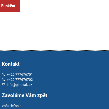
: Funkční
Kontakt
+420 777676701
+420 777676702
info@pjnovak.cz
Zavoláme Vám zpět
Váš telefon
*