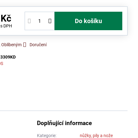
 Kč
Do košíku
č
s DPH
k Oblíbeným
Doručení
:
3309KD
DS
Doplňující informace
Kategorie:
nůžky, pily a nože