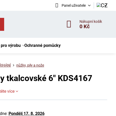
Panel uživatele
Nákupní košík
0 Kč
 pro výrobu
Ochranné pomůcky
ŘIHÁNÍ
nůžky, pily a nože
y tkalcovské 6" KDS4167
těte více
 dne:
Pondělí
17. 8. 2026