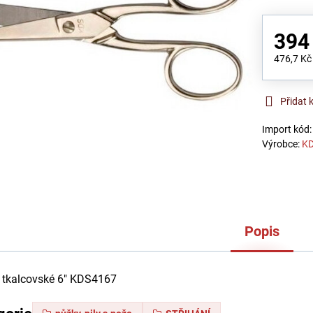
394
476,7 K
Přidat 
Import kód
Výrobce:
K
Popis
 tkalcovské 6" KDS4167