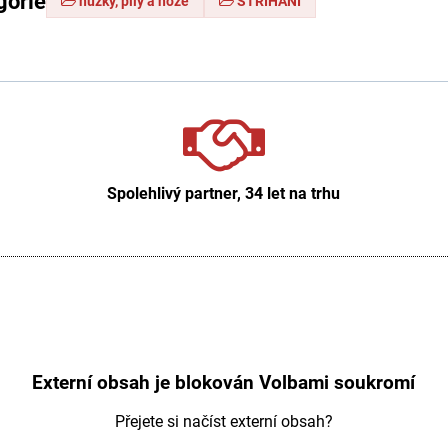
gorie
nůžky, pily a nože
STŘIHÁNÍ
Spolehlivý partner, 34 let na trhu
Externí obsah je blokován Volbami soukromí
Přejete si načíst externí obsah?