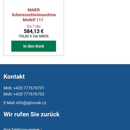
MAIER
Scherenschleimaschine
Modell 111
Do 7 dní
584,13 €
706,80 €
inkl MWSt.
In den Korb
Kontakt
Mob: +420 777676701
Mob: +420 777676702
E-Mail:
info@pjnovak.cz
Wir rufen Sie zurück
Ihre Telefonnummer
*