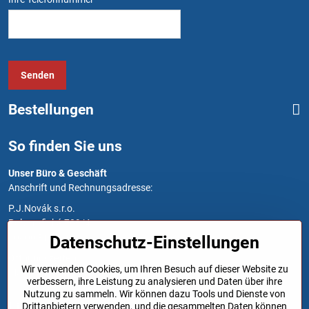
Senden
Bestellungen
So finden Sie uns
Unser Büro & Geschäft
Anschrift und Rechnungsadresse:
P.J.Novák s.r.o.
Polygrafická 709/4
10800 Prag 10
Datenschutz-Einstellungen
Öffnungszeiten
Wir verwenden Cookies, um Ihren Besuch auf dieser Website zu
Montag bis Freitag: 7:00 - 15:30
verbessern, ihre Leistung zu analysieren und Daten über ihre
Nutzung zu sammeln. Wir können dazu Tools und Dienste von
Links
Drittanbietern verwenden, und die gesammelten Daten können