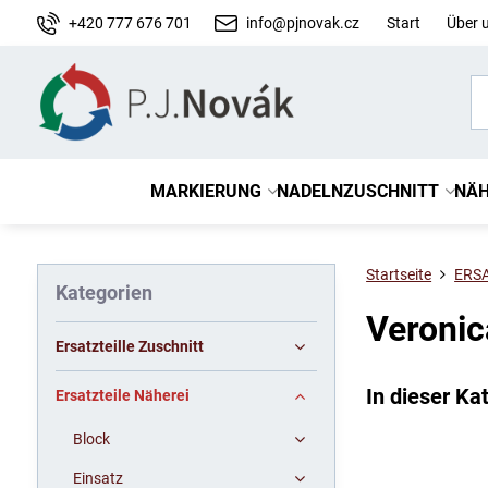
+420 777 676 701
info@pjnovak.cz
Start
Über 
MARKIERUNG
NADELN
ZUSCHNITT
NÄH
Startseite
ERS
Kategorien
Veronic
Ersatzteille Zuschnitt
Ersatzteile Näherei
Block
Einsatz