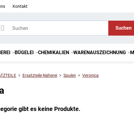
uns
Kontakt
Suchen
EREI
BÜGELEI
CHEMIKALIEN
WARENAUSZEICHNUNG
M
ATZTEILE
Ersatzteile Näherei
Spulen
Veronica
a