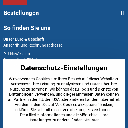
Bestellungen
So finden Sie uns
Unser Büro & Geschäft
Anschrift und Rechnungsadresse:
P.J.Novák s.r.o.
Polygrafická 709/4
10800 Prag 10
Datenschutz-Einstellungen
Öffnungszeiten
Wir verwenden Cookies, um Ihren Besuch auf dieser Website zu
Montag bis Freitag: 7:00 - 15:30
verbessern, ihre Leistung zu analysieren und Daten über ihre
Nutzung zu sammeln. Wir können dazu Tools und Dienste von
Links
Drittanbietern verwenden, und die gesammelten Daten können
an Partner in der EU, den USA oder anderen Ländern übermittelt
werden. Indem Sie auf "Alle Cookies akzeptieren" klicken,
Kataloge
erklären Sie sich mit dieser Verarbeitung einverstanden.
Unsere AGB
Detaillierte Informationen und die Möglichkeit, Ihre
Einstellungen zu ändern, finden Sie unten.
DSGVO