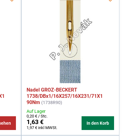
Nadel GROZ-BECKERT
X1
1738/DBx1/16X257/16X231/71X1
90Nm
(1738R90)
Auf Lager
0,20 €
/ Stc.
1,63 €
sehen
In den Korb
1,97 €
inkl MWSt.