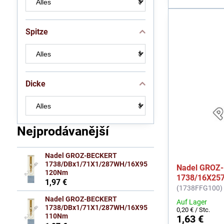
Spitze
Dicke
Nejprodávanější
Nadel GROZ-BECKERT
1738/DBx1/71X1/287WH/16X95
Nadel GROZ
120Nm
1738/16X25
1,97 €
(1738FFG100)
Nadel GROZ-BECKERT
Auf Lager
1738/DBx1/71X1/287WH/16X95
0,20 €
/ Stc.
110Nm
1,63 €