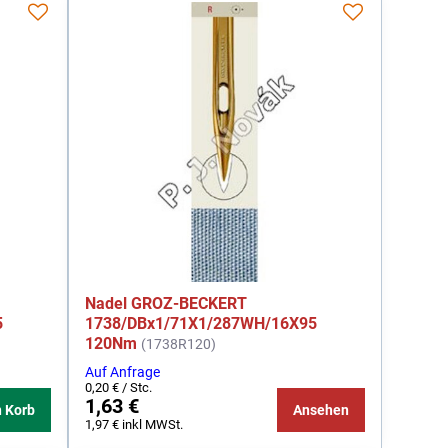
Nadel GROZ-BECKERT
5
1738/DBx1/71X1/287WH/16X95
120Nm
(1738R120)
Auf Anfrage
0,20 €
/ Stc.
1,63 €
n Korb
Ansehen
1,97 €
inkl MWSt.