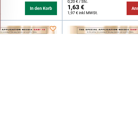
0,20 €
/ Stc.
1,63 €
In den Korb
An
.
1,97 €
inkl MWSt.
-BECKERT 1738
Nadel GROZ-BECKERT 1738
 SAN10 RG 80Nm
SAN10/DBX1 SAN10 FFG 80N
G80)
(1738SAN10FFG60)