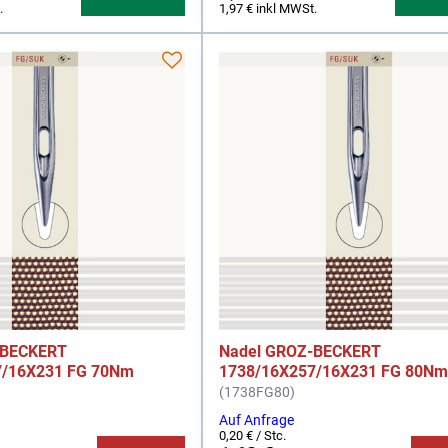
.
1,97 €
inkl MWSt.
-BECKERT
Nadel GROZ-BECKERT
7/16X231 FG 70Nm
1738/16X257/16X231 FG 80N
(1738FG80)
Auf Anfrage
0,20 €
/ Stc.