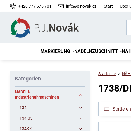
+420 777 676 701
info@pjnovak.cz
Start
Über 
MARKIERUNG
NADELN
ZUSCHNITT
NÄH
Startseite
NÄH
Kategorien
1738/D
NADELN -
Industrienähmaschinen
134
Sortiere
134-35
134KK