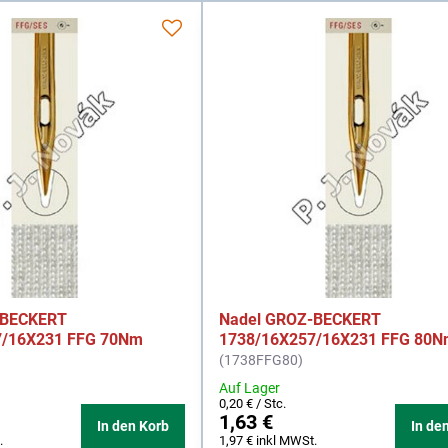
-BECKERT
Nadel GROZ-BECKERT
7/16X231 FFG 70Nm
1738/16X257/16X231 FFG 80
(1738FFG80)
Auf Lager
0,20 €
/ Stc.
1,63 €
In den Korb
In de
.
1,97 €
inkl MWSt.