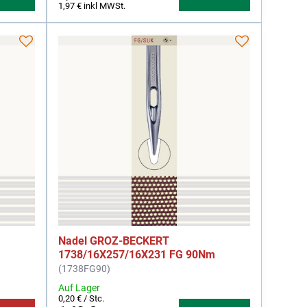
1,97 €
inkl MWSt.
Nadel GROZ-BECKERT
m
1738/16X257/16X231 FG 90Nm
(1738FG90)
Auf Lager
0,20 €
/ Stc.