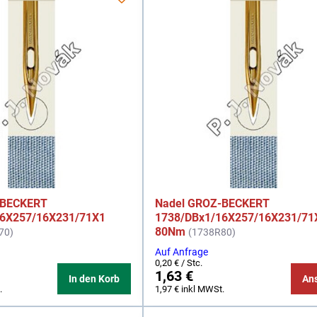
-BECKERT
Nadel GROZ-BECKERT
16X257/16X231/71X1
1738/DBx1/16X257/16X231/71
80Nm
70)
(1738R80)
Auf Anfrage
0,20 €
/ Stc.
1,63 €
In den Korb
An
.
1,97 €
inkl MWSt.