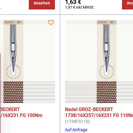
1,63 €
Ansehen
An
.
1,97 €
inkl MWSt.
-BECKERT
Nadel GROZ-BECKERT
7/16X231 FG 100Nm
1738/16X257/16X231 FG 110
(1738FG110)
Auf Anfrage