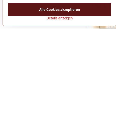
0,20 €
/ Stc.
1,63 €
Alle Cookies akzeptieren
1,97 €
inkl MWSt
Details anzeigen
Nadel GROZ
SAN10/DBX1
(1738SAN10R