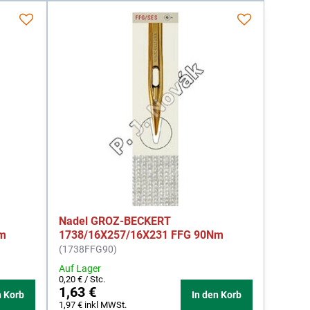
Nadel GROZ-BECKERT
Nm
1738/16X257/16X231 FFG 90Nm
(1738FFG90)
Auf Lager
0,20 €
/ Stc.
1,63 €
n Korb
In den Korb
1,97 €
inkl MWSt.