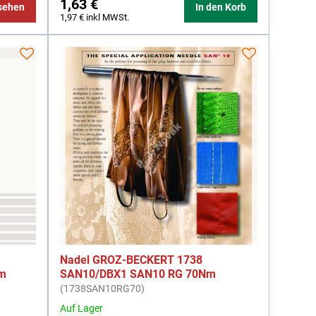
1,63 €
sehen
In den Korb
1,97 €
inkl MWSt.
Nadel GROZ-BECKERT 1738
Nm
SAN10/DBX1 SAN10 RG 70Nm
(1738SAN10RG70)
Auf Lager