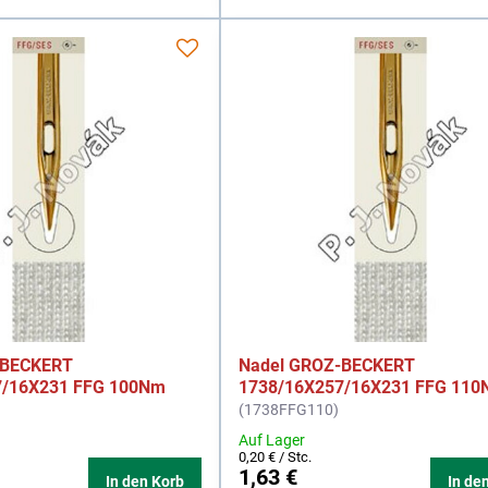
-BECKERT
Nadel GROZ-BECKERT
7/16X231 FFG 100Nm
1738/16X257/16X231 FFG 11
(1738FFG110)
Auf Lager
0,20 €
/ Stc.
1,63 €
In den Korb
In de