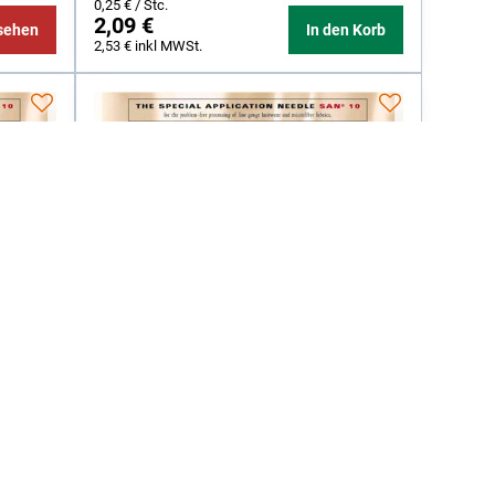
0,25 €
/ Stc.
2,09 €
sehen
In den Korb
2,53 €
inkl MWSt.
Nadel GROZ-BECKERT 1738
m
SAN10/DBX1 SAN10 FFG 80Nm
(1738SAN10FFG80)