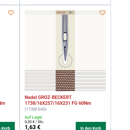
Nadel GROZ-BECKERT
0Nm
1738/16X257/16X231 FG 60Nm
(1738FG60)
Auf Lager
0,20 €
/ Stc.
1,63 €
n Korb
In den Korb