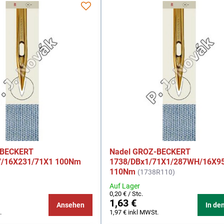
-BECKERT
Nadel GROZ-BECKERT
7/16X231/71X1 100Nm
1738/DBx1/71X1/287WH/16X9
110Nm
(1738R110)
Auf Lager
0,20 €
/ Stc.
1,63 €
Ansehen
In de
.
1,97 €
inkl MWSt.