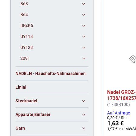
B63
B64
DBxK5
UY118
UY128
2091
NADELN - Haushalts-Nähmaschinen
Linial
Nadel GROZ
1738/16X25
Stecknadel
(1738R100)
Auf Anfrage
Apparate,Einfaser
0,20 €
/ Stc.
1,63 €
Garn
1,97 €
inkl MWSt