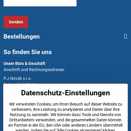
Senden
Bestellungen
So finden Sie uns
Unser Büro & Geschäft
Anschrift und Rechnungsadresse:
P.J.Novák s.r.o.
Polygrafická 709/4
10800 Prag 10
Datenschutz-Einstellungen
Öffnungszeiten
Wir verwenden Cookies, um Ihren Besuch auf dieser Website zu
Montag bis Freitag: 7:00 - 15:30
verbessern, ihre Leistung zu analysieren und Daten über ihre
Nutzung zu sammeln. Wir können dazu Tools und Dienste von
Links
Drittanbietern verwenden, und die gesammelten Daten können
an Partner in der EU, den USA oder anderen Ländern übermittelt
werden. Indem Sie auf "Alle Cookies akzeptieren" klicken,