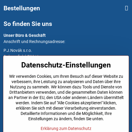
Bestellungen
So finden Sie uns
Unser Büro & Geschäft
Anschrift und Rechnungsadresse:
P.J.Novák s.r.o.
Polygrafická 709/4
10800 Prag 10
Datenschutz-Einstellungen
Öffnungszeiten
Wir verwenden Cookies, um Ihren Besuch auf dieser Website zu
Montag bis Freitag: 7:00 - 15:30
verbessern, ihre Leistung zu analysieren und Daten über ihre
Nutzung zu sammeln. Wir können dazu Tools und Dienste von
Links
Drittanbietern verwenden, und die gesammelten Daten können
an Partner in der EU, den USA oder anderen Ländern übermittelt
werden. Indem Sie auf "Alle Cookies akzeptieren" klicken,
Kataloge
erklären Sie sich mit dieser Verarbeitung einverstanden.
Unsere AGB
Detaillierte Informationen und die Möglichkeit, Ihre
Einstellungen zu ändern, finden Sie unten.
DSGVO
Erklärung zum Datenschutz